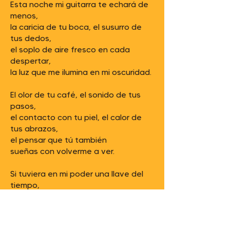
Esta noche mi guitarra te echará de
menos,
la caricia de tu boca, el susurro de
tus dedos,
el soplo de aire fresco en cada
despertar,
la luz que me ilumina en mi oscuridad.
El olor de tu café, el sonido de tus
pasos,
el contacto con tu piel, el calor de
tus abrazos,
el pensar que tú también
sueñas con volverme a ver.
Si tuviera en mi poder una llave del
tiempo,
sin pensármelo dos veces pararía
ese momento
que tu risa se hace eco en la