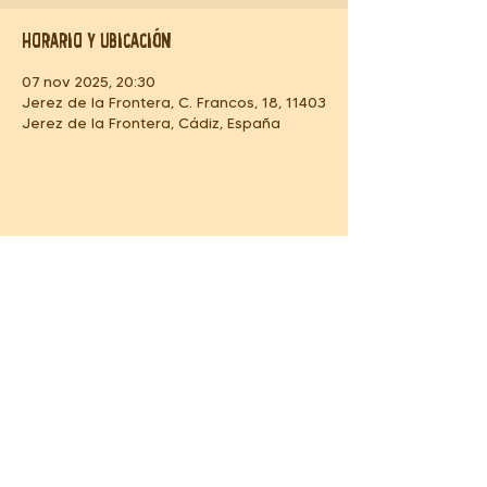
Horario y ubicación
07 nov 2025, 20:30
Jerez de la Frontera, C. Francos, 18, 11403
Jerez de la Frontera, Cádiz, España
Compartir este evento
BOOKING & MANAGEMENT
Santiago Velez Music
santiagovelezmusic@gmail.com