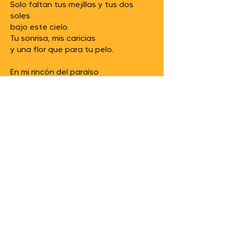
Solo faltan tus mejillas y tus dos
soles
bajo este cielo.
Tu sonrisa, mis caricias
y una flor que para tu pelo.
En mi rincón del paraíso
donde siempre huele a mar
hay un sitio para ti.
Ven y siéntate a mi lado,
siéntate cerca de mí.
Esta noche quédate,
que hay una fiesta en tu piel
de esas con vino y amor…
Tu solo tráete los besos,
lo demás lo pongo yo.