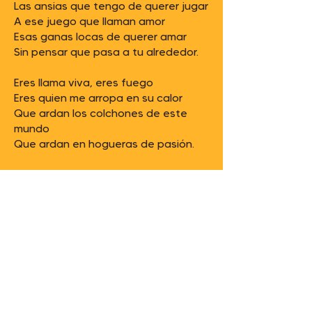
Las ansias que tengo de querer jugar
A ese juego que llaman amor
Esas ganas locas de querer amar
Sin pensar que pasa a tu alrededor.
Eres llama viva, eres fuego
Eres quien me arropa en su calor
Que ardan los colchones de este
mundo
Que ardan en hogueras de pasión.
Si tú quieres que te pare el tiempo
Yo lo paro solo pa’ los dos
Que tengamos tiempo pa’ querernos
Encerrados en tu habitación.
Colocarme con la droga de tu piel
Viajar por los colores de tu ropa
Mientras te colocas tú también
Con la bebida fresca de mi boca