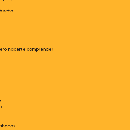
 hecho
iero hacerte comprender
o
da
 ahogas