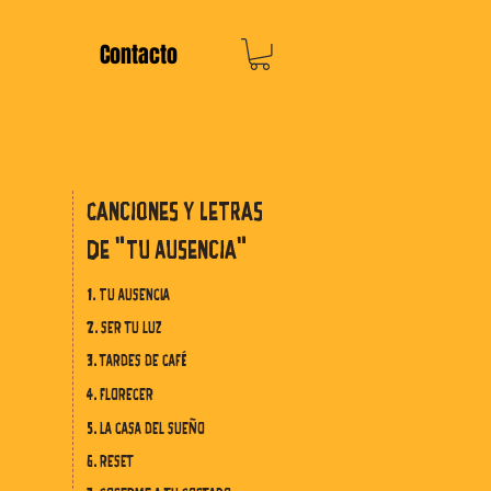
Contacto
cANCIONES Y LETRAS
DE "TU aUSENCIA"
1. Tu ausencia
2. ser tu luz
3. tardes de café
4. florecer
5. la casa del sueño
6. reset