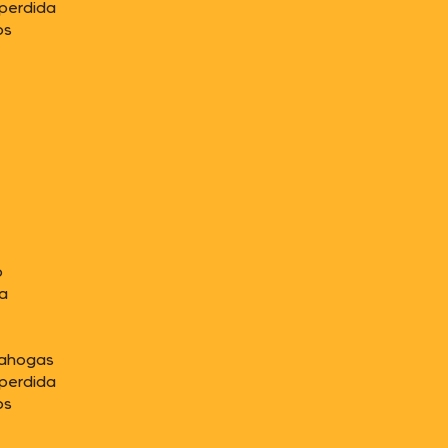
perdida
os
o
da
 ahogas
perdida
os