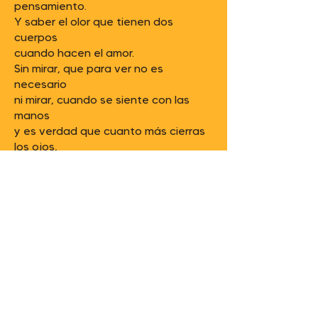
pensamiento.
Y saber el olor que tienen dos
cuerpos
cuando hacen el amor.
Sin mirar, que para ver no es
necesario
ni mirar, cuando se siente con las
manos
y es verdad que cuanto más cierras
los ojos,
más se abre el corazón.
Que creemos que vivir es que
funcione el corazón,
nos olvidamos de vivir con los
sentidos.
A veces falta ese puntito que nos
lleve a otro lugar,
ese lugar que de verdad, nos vuelva
a hacer sentirnos vivos.